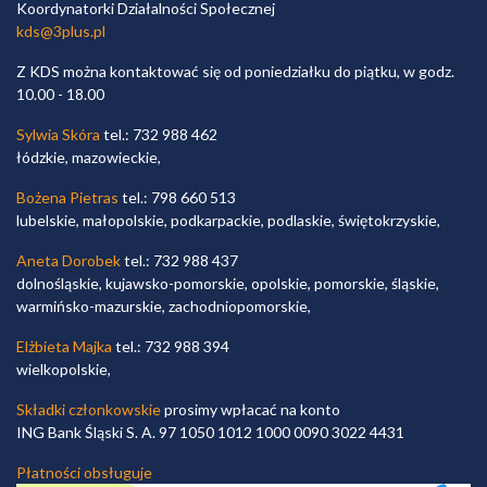
Koordynatorki Działalności Społecznej
kds@3plus.pl
Z KDS można kontaktować się od poniedziałku do piątku, w godz.
10.00 - 18.00
Sylwia Skóra
tel.: 732 988 462
łódzkie, mazowieckie,
Bożena Pietras
tel.: 798 660 513
lubelskie, małopolskie, podkarpackie, podlaskie, świętokrzyskie,
Aneta Dorobek
tel.: 732 988 437
dolnośląskie, kujawsko-pomorskie, opolskie, pomorskie, śląskie,
warmińsko-mazurskie, zachodniopomorskie,
Elżbieta Majka
tel.: 732 988 394
wielkopolskie,
Składki członkowskie
prosimy wpłacać na konto
ING Bank Śląski S. A. 97 1050 1012 1000 0090 3022 4431
Płatności obsługuje