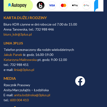
KARTA DUŻEJ RODZINY
Biuro KDR czynne w dni robocze od 7.00 do 15.00
Anna Tanowska, tel.: 732 988 446
biuro_kdr@3plus.pl
LINIA 3PLUS
Telefon przeznaczony dla rodzin wielodzietnych
Jakub Panek
śr. godz. 16.00-19.00
Katarzyna Malinowska
pt. godz. 9.00-12.00
tel.: 732 988 451
e-mail:
linia@3plus.pl
MEDIA
Facebook link
Rzecznik Prasowy
Anita Marczułajtis – Łodzińska
E-mail:
anita.lodzinska@3plus.pl
tel.:
600 004 410