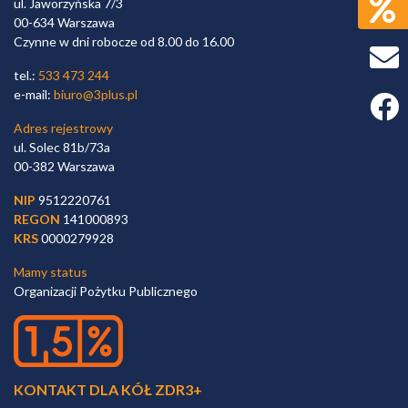
ul. Jaworzyńska 7/3
00-634 Warszawa
Czynne w dni robocze od 8.00 do 16.00
tel.:
533 473 244
e-mail:
biuro@3plus.pl
Faceb
Adres rejestrowy
ul. Solec 81b/73a
00-382 Warszawa
NIP
9512220761
REGON
141000893
KRS
0000279928
Mamy status
Organizacji Pożytku Publicznego
KONTAKT DLA KÓŁ ZDR3+