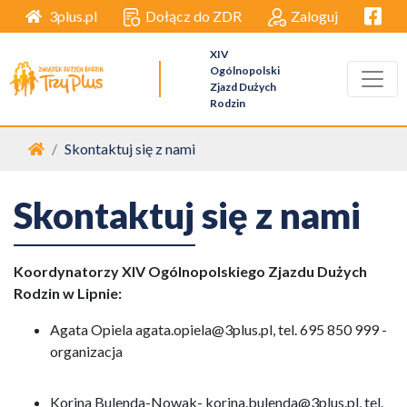
Facebo
Dołącz do ZDR
Zaloguj
3plus.pl
XIV
Ogólnopolski
Zjazd Dużych
Rodzin
Strona główna
Skontaktuj się z nami
Skontaktuj się z nami
Koordynatorzy XIV Ogólnopolskiego Zjazdu Dużych
Rodzin w Lipnie:
Agata Opiela agata.opiela@3plus.pl, tel. 695 850 999 -
organizacja
Korina Bulenda-Nowak- korina.bulenda@3plus.pl, tel.