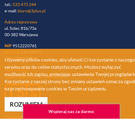
tel.:
533 473 244
e-mail:
biuro@3plus.pl
Adres rejestrowy
ul. Solec 81b/73a
00-382 Warszawa
NIP
9512220761
REGON
141000893
KRS
0000279928
Używamy plików cookies, aby ułatwić Ci korzystanie z naszego
serwisu oraz do celów statystycznych. Możesz wyłączyć
Mamy status
możliwość ich zapisu, zmieniając ustawienia Twojej przeglądark
Organizacji Pożytku Publicznego
Korzystanie z naszej strony bez zmiany ustawień oznacza zgod
na przechowywanie cookies w Twoim urządzeniu.
ROZUMIEM
KONTAKT DLA KÓŁ ZDR3+
Wspieraj nas za darmo
Koordynatorki Działalności Społecznej
kds@3plus.pl
Z KDS można kontaktować się od poniedziałku do piątku, w godz.