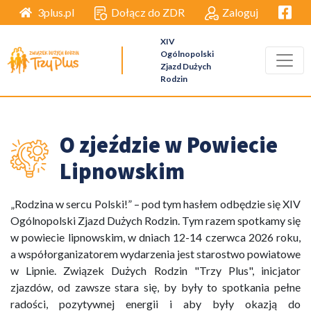
Facebo
Dołącz do ZDR
Zaloguj
3plus.pl
XIV
Ogólnopolski
Zjazd Dużych
Rodzin
O zjeździe w Powiecie
Lipnowskim
„Rodzina w sercu Polski!” – pod tym hasłem odbędzie się XIV
Ogólnopolski Zjazd Dużych Rodzin. Tym razem spotkamy się
w powiecie lipnowskim, w dniach 12-14 czerwca 2026 roku,
a współorganizatorem wydarzenia jest starostwo powiatowe
w Lipnie. Związek Dużych Rodzin "Trzy Plus", inicjator
zjazdów, od zawsze stara się, by były to spotkania pełne
radości, pozytywnej energii i aby były okazją do