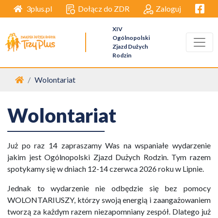
Facebo
Dołącz do ZDR
Zaloguj
3plus.pl
XIV
Ogólnopolski
Zjazd Dużych
Rodzin
Strona główna
Wolontariat
Wolontariat
Już po raz 14 zapraszamy Was na wspaniałe wydarzenie
jakim jest Ogólnopolski Zjazd Dużych Rodzin. Tym razem
spotykamy się w dniach 12-14 czerwca 2026 roku w Lipnie.
Jednak to wydarzenie nie odbędzie się bez pomocy
WOLONTARIUSZY, którzy swoją energią i zaangażowaniem
tworzą za każdym razem niezapomniany zespół. Dlatego już