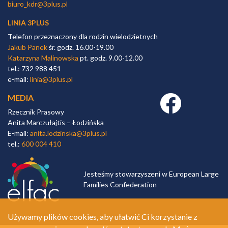
biuro_kdr@3plus.pl
LINIA 3PLUS
Telefon przeznaczony dla rodzin wielodzietnych
Jakub Panek
śr. godz. 16.00-19.00
Katarzyna Malinowska
pt. godz. 9.00-12.00
tel.: 732 988 451
e-mail:
linia@3plus.pl
MEDIA
Facebook link
Rzecznik Prasowy
Anita Marczułajtis – Łodzińska
E-mail:
anita.lodzinska@3plus.pl
tel.:
600 004 410
Jesteśmy stowarzyszeni w European Large
Families Confederation
Używamy plików cookies, aby ułatwić Ci korzystanie z