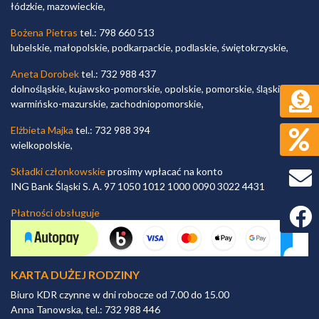
łódzkie, mazowieckie,
Bożena Pietras
tel.: 798 660 513
lubelskie, małopolskie, podkarpackie, podlaskie, świętokrzyskie,
Aneta Dorobek
tel.: 732 988 437
dolnośląskie, kujawsko-pomorskie, opolskie, pomorskie, śląskie,
warmińsko-mazurskie, zachodniopomorskie,
Elżbieta Majka
tel.: 732 988 394
wielkopolskie,
Składki członkowskie
prosimy wpłacać na konto
ING Bank Śląski S. A. 97 1050 1012 1000 0090 3022 4431
Faceb
Płatności obsługuje
KARTA DUŻEJ RODZINY
Biuro KDR czynne w dni robocze od 7.00 do 15.00
Anna Tanowska, tel.: 732 988 446