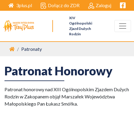
Facebo
Dołącz do ZDR
Zaloguj
3plus.pl
XIV
Ogólnopolski
Zjazd Dużych
Rodzin
Strona główna
Patronaty
Patronat Honorowy
Patronat honorowy nad XIII Ogólnopolskim Zjazdem Dużych
Rodzin w Zakopanem objął Marszałek Województwa
Małopolskiego Pan Łukasz Smółka.