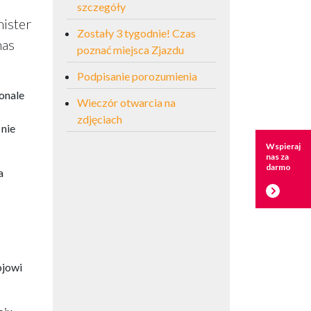
szczegóły
nister
Zostały 3 tygodnie! Czas
nas
poznać miejsca Zjazdu
Podpisanie porozumienia
onale
Wieczór otwarcia na
zdjęciach
 nie
Wspieraj
nas za
darmo
a
ojowi