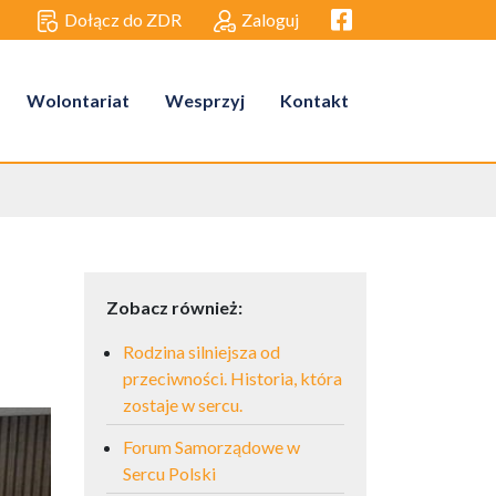
Facebook link
Dołącz do ZDR
Zaloguj
Wolontariat
Wesprzyj
Kontakt
Zobacz również:
Rodzina silniejsza od
przeciwności. Historia, która
zostaje w sercu.
Forum Samorządowe w
Sercu Polski