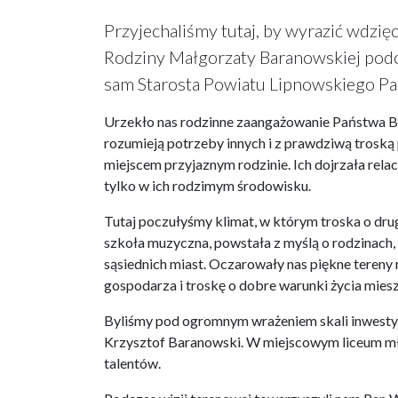
Przyjechaliśmy tutaj, by wyrazić wdzię
Rodziny Małgorzaty Baranowskiej pod
sam Starosta Powiatu Lipnowskiego Pa
Urzekło nas rodzinne zaangażowanie Państwa Ba
rozumieją potrzeby innych i z prawdziwą troską p
miejscem przyjaznym rodzinie. Ich dojrzała rela
tylko w ich rodzimym środowisku.
Tutaj poczułyśmy klimat, w którym troska o dr
szkoła muzyczna, powstała z myślą o rodzinach,
sąsiednich miast. Oczarowały nas piękne tereny 
gospodarza i troskę o dobre warunki życia mie
Byliśmy pod ogromnym wrażeniem skali inwestycj
Krzysztof Baranowski. W miejscowym liceum mło
talentów.