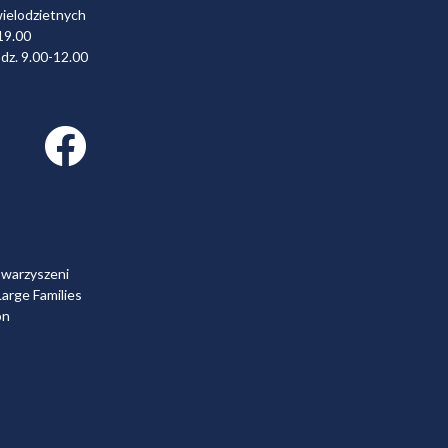
wielodzietnych
19.00
dz. 9.00-12.00
Facebook link
owarzyszeni
arge Families
on