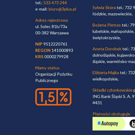
tel.:
533 473 244
Sylwia Skóra
tel.: 732 
e-mail:
biuro@3plus.pl
łódzkie, mazowieckie,
Adres rejestrowy
Bożena Pietras
tel.: 7
ul. Solec 81b/73a
lubelskie, małopolskie,
00-382 Warszawa
świętokrzyskie,
NIP
9512220761
Aneta Dorobek
tel.: 7
REGON
141000893
dolnośląskie, kujawsko
KRS
0000279928
śląskie, warmińsko-ma
Mamy status
Elżbieta Majka
tel.: 73
Organizacji Pożytku
wielkopolskie,
Publicznego
Składki członkowskie
p
ING Bank Śląski S. A.
4431
Płatności obsługuje