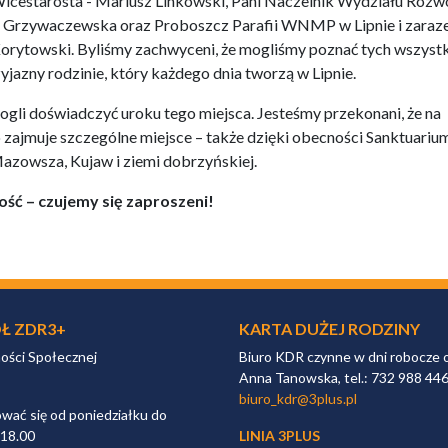
Wicestarosta - Mariusz Linkowski, Pani Naczelnik Wydziału Rozwo
szka Grzywaczewska oraz Proboszcz Parafii WNMP w Lipnie i zara
orytowski. Byliśmy zachwyceni, że mogliśmy poznać tych wszyst
yjazny rodzinie, który każdego dnia tworzą w Lipnie.
ogli doświadczyć uroku tego miejsca. Jesteśmy przekonani, że na
o zajmuje szczególne miejsce – także dzięki obecności Sanktuariu
zowsza, Kujaw i ziemi dobrzyńskiej.
ość – czujemy się zaproszeni!
Ł ZDR3+
KARTA DUŻEJ RODZINY
ności Społecznej
Biuro KDR czynne w dni robocze 
Anna Tanowska, tel.: 732 988 44
biuro_kdr@3plus.pl
ać się od poniedziałku do
 18.00
LINIA 3PLUS