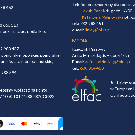
Telefon przeznaczony dla rodzin 
988 462
Jakub Panek
śr. godz. 16.00-
Katarzyna Malinowska
pt. go
tel.: 732 988 451
98 660 513
e-mail:
linia@3plus.pl
 podkarpackie, podlaskie,
MEDIA
32 988 437
Rzecznik Prasowy
-pomorskie, opolskie, pomorskie,
Anita Marczułajtis – Łodzińska
zurskie, zachodniopomorskie,
E-mail:
anita.lodzinska@3plus.pl
tel.:
600 004 410
2 988 394
Jesteśmy st
w European L
rosimy wpłacać na konto
Confederati
 97 1050 1012 1000 0090 3022