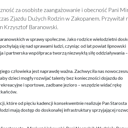
czność za osobiste zaangażowanie i obecność Pani Mi
czas Zjazdu Dużych Rodzin w Zakopanem. Przywitał 
n Krzysztof Baranowski.
ranowskich w sprawy społeczne. Jako rodzice wielodzietni dosk
ochylają się nad sprawami ludzi, czyniąc od lat powiat lipnowski
cja i partnerska współpraca tworzą niezwykłą siłę oddziaływania –
ugiego człowieka jest naprawdę ważna. Zachwyciła nas nowoczesn
 aby dzieci mogły rozwijać talenty bez konieczności dojazdu do
rekreacyjne i sportowe, zadbane jezioro – wszędzie widać rękę
szkańców.
i, które od pięciu kadencji konsekwentnie realizuje Pan Starosta
dzi mają dostęp do doskonałej infrastruktury sprzyjającej rozw