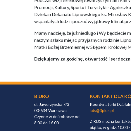
Podczas wizji terenowej towarzyszyli nam Pan 
Promocji, Kultury, Sportu i Turystyki - Agnie
Dziekan Dekanatu Lipnowskiego ks. Mirosław K
wspaniałych ludzi i poczuć wyjątkowy klimat prz
Mamy nadzieję, że już niedługo i Wy będziecie m
naszym szlaku miejsc przyjaznych rodzinie Lipn
Matki Bożej Brzemiennej w Skępem, Królowej Ma
Dziękujemy za gościnę, otwartość i serdeczn
BIURO
KONTAKT DLA KÓ
ul. Jaworzyńska 7/3
Koordynatorki Działal
00-634 Warszawa
kds@3plus.pl
Czynne w dni robocze od
Z KDS można kontaktow
8.00 do 16.00
piątku, w godz. 10.00 -