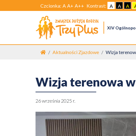
Czcionka:
A
A+
A++
Kontrast:
A
A
A
XIV Ogólnopol
Strona główna
Aktualności Zjazdowe
Wizja terenow
Wizja terenowa w
26 września 2025 r.