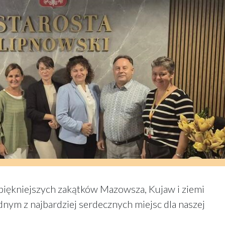
piękniejszych zakątków Mazowsza, Kujaw i ziemi
dnym z najbardziej serdecznych miejsc dla naszej