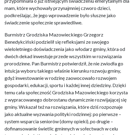
przypomniała o już istniejącym świadczeniu emerytalnym dla
mam, które wychowały przynajmniej czworo dzieci,
podkreślając, że jego wprowadzenie było słuszne jako
świadczenie społecznie sprawiedliwe.
Burmistrz Grodziska Mazowieckiego Grzegorz
Benedykciński podzielił się refleksjami ze swojego
wieloletniego doświadczenia jako włodarz gminy, która od
dwóch dekad inwestuje przede wszystkim w rozwiązania
prorodzinne. Pan Burmistrz potwierdził, że nie zwiodła go
intuicja wyboru takiego właśnie kierunku rozwoju gminy,
gdyż inwestowanie w rodzinę zaowocowało rozwojem
gospodarki, edukacji, sportu i każdej innej dziedziny. Dzięki
temu cała społeczność Grodziska Mazowieckiego korzysta
z wypracowanego dobrostanu dynamicznie rozwijającej się
gminy. Wskazał też na rozwiązania, które dziś rozpoznaje
jako aktualne wyzwania polityki rodzinnej: po pierwsze –
system wsparcia seniorów (domy opieki), po drugie –
dofinansowanie świetlic gminnych w sołectwach w celu