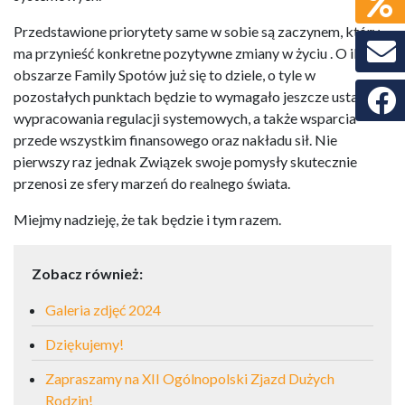
Przedstawione priorytety same w sobie są zaczynem, który
ma przynieść konkretne pozytywne zmiany w życiu . O ile w
obszarze Family Spotów już się to dziele, o tyle w
Faceb
pozostałych punktach będzie to wymagało jeszcze ustaleń i
wypracowania regulacji systemowych, a także wsparcia
przede wszystkim finansowego oraz nakładu sił. Nie
pierwszy raz jednak Związek swoje pomysły skutecznie
przenosi ze sfery marzeń do realnego świata.
Miejmy nadzieję, że tak będzie i tym razem.
Zobacz również:
Galeria zdjęć 2024
Dziękujemy!
Zapraszamy na XII Ogólnopolski Zjazd Dużych
Rodzin!