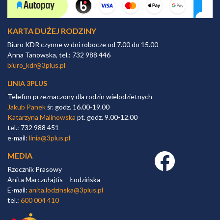
KARTA DUŻEJ RODZINY
Biuro KDR czynne w dni robocze od 7.00 do 15.00
Anna Tanowska, tel.: 732 988 446
biuro_kdr@3plus.pl
LINIA 3PLUS
Telefon przeznaczony dla rodzin wielodzietnych
Jakub Panek
śr. godz. 16.00-19.00
Katarzyna Malinowska
pt. godz. 9.00-12.00
tel.: 732 988 451
e-mail:
linia@3plus.pl
MEDIA
Facebook link
Rzecznik Prasowy
Anita Marczułajtis – Łodzińska
E-mail:
anita.lodzinska@3plus.pl
tel.:
600 004 410