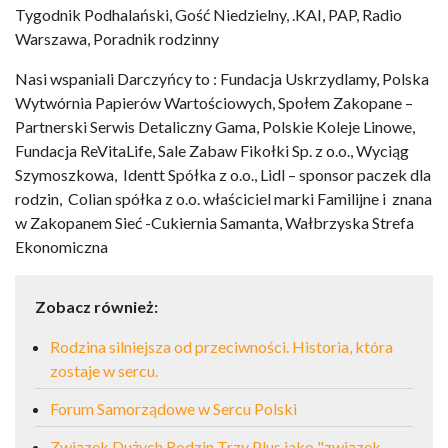
Tygodnik Podhalański, Gość Niedzielny, .KAI, PAP, Radio
Warszawa, Poradnik rodzinny
Nasi wspaniali Darczyńcy to : Fundacja Uskrzydlamy, Polska
Wytwórnia Papierów Wartościowych, Społem Zakopane –
Partnerski Serwis Detaliczny Gama, Polskie Koleje Linowe,
Fundacja ReVitaLife, Sale Zabaw Fikołki Sp. z o.o., Wyciąg
Szymoszkowa, Identt Spółka z o.o., Lidl – sponsor paczek dla
rodzin, Colian spółka z o.o. właściciel marki Familijne i znana
w Zakopanem Sieć -Cukiernia Samanta, Wałbrzyska Strefa
Ekonomiczna
Zobacz również:
Rodzina silniejsza od przeciwności. Historia, która
zostaje w sercu.
Forum Samorządowe w Sercu Polski
Związek Dużych Rodzin Trzy Plus jako "związek