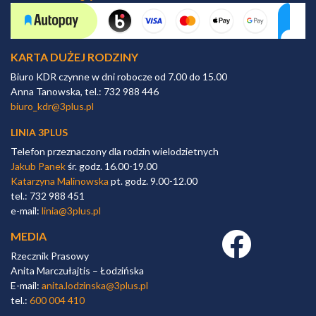
KARTA DUŻEJ RODZINY
Biuro KDR czynne w dni robocze od 7.00 do 15.00
Anna Tanowska, tel.: 732 988 446
biuro_kdr@3plus.pl
LINIA 3PLUS
Telefon przeznaczony dla rodzin wielodzietnych
Jakub Panek
śr. godz. 16.00-19.00
Katarzyna Malinowska
pt. godz. 9.00-12.00
tel.: 732 988 451
e-mail:
linia@3plus.pl
MEDIA
Facebook link
Rzecznik Prasowy
Anita Marczułajtis – Łodzińska
E-mail:
anita.lodzinska@3plus.pl
tel.:
600 004 410