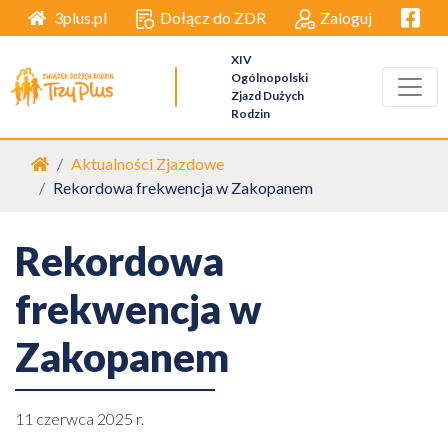
Facebo
Dołącz do ZDR
Zaloguj
3plus.pl
XIV
Ogólnopolski
Zjazd Dużych
Rodzin
Strona główna
Aktualności Zjazdowe
Rekordowa frekwencja w Zakopanem
Rekordowa
frekwencja w
Zakopanem
11 czerwca 2025 r.