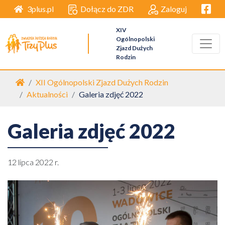
Facebo
Dołącz do ZDR
Zaloguj
3plus.pl
XIV
Ogólnopolski
Zjazd Dużych
Rodzin
Strona główna
XII Ogólnopolski Zjazd Dużych Rodzin
Aktualności
Galeria zdjęć 2022
Galeria zdjęć 2022
12 lipca 2022 r.